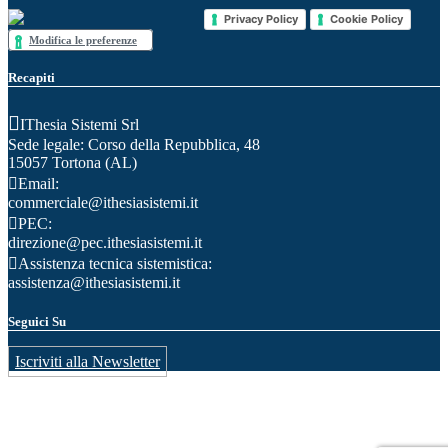
Privacy Policy
Cookie Policy
Modifica le preferenze
Recapiti
IThesia Sistemi Srl
Sede legale: Corso della Repubblica, 48
15057 Tortona (AL)
Email:
commerciale@ithesiasistemi.it
PEC:
direzione@pec.ithesiasistemi.it
Assistenza tecnica sistemistica:
assistenza@ithesiasistemi.it
Seguici Su
Iscriviti alla Newsletter
IThesia Sistemi S.r.l. - Cod. Fisc./P.Iva: 02350540064 - REA: AL-248104 -
REG.IMPRESE: 02350540064