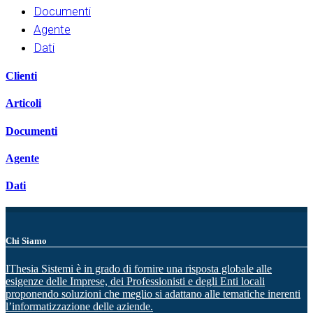
Documenti
Agente
Dati
Clienti
Articoli
Documenti
Agente
Dati
Chi Siamo
IThesia Sistemi è in grado di fornire una risposta globale alle
esigenze delle Imprese, dei Professionisti e degli Enti locali
proponendo soluzioni che meglio si adattano alle tematiche inerenti
l’informatizzazione delle aziende.