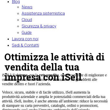
Blog
News
Assistenza sistemistica
Cloud
Sicurezza & privacy
Guide
Lavora con noi
Sedi & Contatti
Ottimizza le attività di
vendita della tua
impresa con iSell
iSell è il
sistema
, per la
rete vendita
, che ti consente di migliorare e
ottimizzare la comunicazione e l’interazione tra gli addetti alle
vendite dentro e fuori l’azienda.
Veloce, sicura, stabile e di facile utilizzo, iSell aumenta la
produttività aziendale e amplia le potenzialità commerciali della tua
attività. iSell, inoltre, è anche attenta all’ambiente: riduce la necessità
di stampare su carta preventivi, cataloghi, ordini o promozioni,
diminuendo così anche l’impatto ambientale dell’azienda.