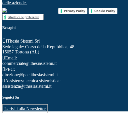
delle aziende.
Privacy Policy
Cookie Policy
Modifica le preferenze
Recapiti
IThesia Sistemi Srl
Sede legale: Corso della Repubblica, 48
15057 Tortona (AL)
Email:
commerciale@ithesiasistemi.it
PEC:
direzione@pec.ithesiasistemi.it
Assistenza tecnica sistemistica:
assistenza@ithesiasistemi.it
Seguici Su
Iscriviti alla Newsletter
IThesia Sistemi S.r.l. - Cod. Fisc./P.Iva: 02350540064 - REA: AL-248104 - REG.IMPRES