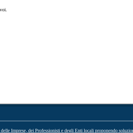
voi.
 delle Imprese, dei Professionisti e degli Enti locali proponendo soluzio