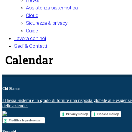
News
Assistenza sistemistica
Cloud
Sicurezza & privacy
Guide
Lavora con noi
Sedi & Contatti
Calendar
Chi Siamo
IThesia Sistemi è in grado di fornire una risposta globale alle esigenze
delle aziende.
Privacy Policy
Cookie Policy
Modifica le preferenze
Recapiti