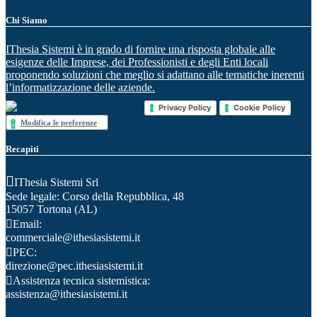
Chi Siamo
IThesia Sistemi è in grado di fornire una risposta globale alle
esigenze delle Imprese, dei Professionisti e degli Enti locali
proponendo soluzioni che meglio si adattano alle tematiche inerenti
l’informatizzazione delle aziende.
Privacy Policy
Cookie Policy
Modifica le preferenze
Recapiti
IThesia Sistemi Srl
Sede legale: Corso della Repubblica, 48
15057 Tortona (AL)
Email:
commerciale@ithesiasistemi.it
PEC:
direzione@pec.ithesiasistemi.it
Assistenza tecnica sistemistica:
assistenza@ithesiasistemi.it