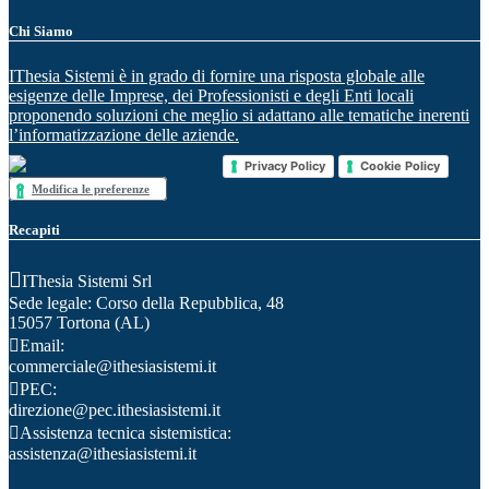
Chi Siamo
IThesia Sistemi è in grado di fornire una risposta globale alle
esigenze delle Imprese, dei Professionisti e degli Enti locali
proponendo soluzioni che meglio si adattano alle tematiche inerenti
l’informatizzazione delle aziende.
Privacy Policy
Cookie Policy
Modifica le preferenze
Recapiti
IThesia Sistemi Srl
Sede legale: Corso della Repubblica, 48
15057 Tortona (AL)
Email:
commerciale@ithesiasistemi.it
PEC:
direzione@pec.ithesiasistemi.it
Assistenza tecnica sistemistica:
assistenza@ithesiasistemi.it