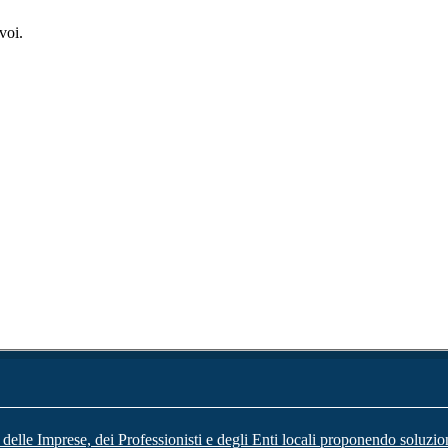
voi.
 delle Imprese, dei Professionisti e degli Enti locali proponendo soluzio