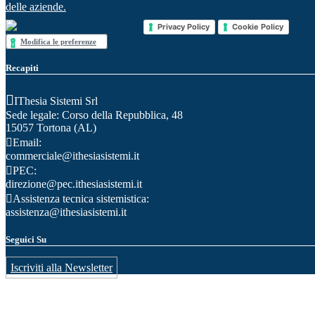
delle aziende.
Privacy Policy
Cookie Policy
Modifica le preferenze
Recapiti
IThesia Sistemi Srl
Sede legale: Corso della Repubblica, 48
15057 Tortona (AL)
Email:
commerciale@ithesiasistemi.it
PEC:
direzione@pec.ithesiasistemi.it
Assistenza tecnica sistemistica:
assistenza@ithesiasistemi.it
Seguici Su
Iscriviti alla Newsletter
IThesia Sistemi S.r.l. - Cod. Fisc./P.Iva: 02350540064 - REA: AL-248104 - REG.IMPRES