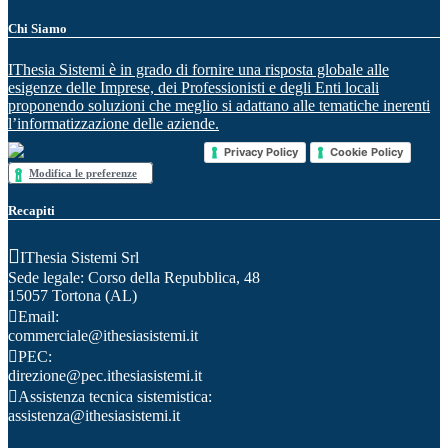
Chi Siamo
IThesia Sistemi è in grado di fornire una risposta globale alle
esigenze delle Imprese, dei Professionisti e degli Enti locali
proponendo soluzioni che meglio si adattano alle tematiche inerenti
l’informatizzazione delle aziende.
Privacy Policy
Cookie Policy
Modifica le preferenze
Recapiti
IThesia Sistemi Srl
Sede legale: Corso della Repubblica, 48
15057 Tortona (AL)
Email:
commerciale@ithesiasistemi.it
PEC:
direzione@pec.ithesiasistemi.it
Assistenza tecnica sistemistica:
assistenza@ithesiasistemi.it