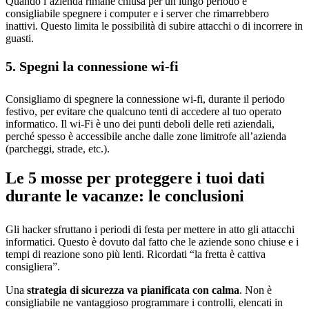
Quando l’azienda rimane chiusa per un lungo periodo è
consigliabile spegnere i computer e i server che rimarrebbero
inattivi. Questo limita le possibilità di subire attacchi o di incorrere in
guasti.
5. Spegni la connessione wi-fi
Consigliamo di spegnere la connessione wi-fi, durante il periodo
festivo, per evitare che qualcuno tenti di accedere al tuo operato
informatico. Il wi-Fi è uno dei punti deboli delle reti aziendali,
perché spesso è accessibile anche dalle zone limitrofe all’azienda
(parcheggi, strade, etc.).
Le 5 mosse per proteggere i tuoi dati
durante le vacanze: l
e conclusioni
Gli hacker sfruttano i periodi di festa per mettere in atto gli attacchi
informatici. Questo è dovuto dal fatto che le aziende sono chiuse e i
tempi di reazione sono più lenti. Ricordati “la fretta è cattiva
consigliera”.
Una
strategia di sicurezza
va pianificata con calma
. Non è
consigliabile ne vantaggioso programmare i controlli, elencati in