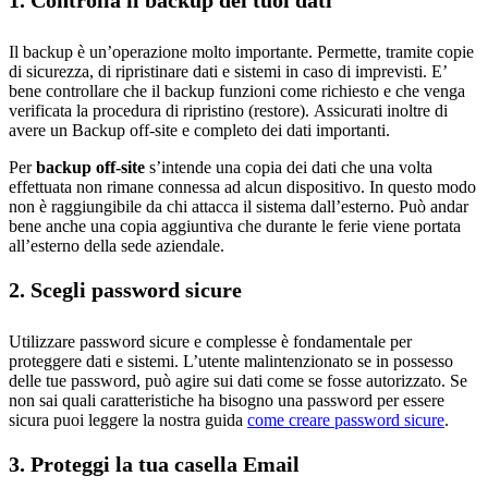
1. Controlla il backup dei tuoi dati
Il backup è un’operazione molto importante. Permette, tramite copie
di sicurezza, di ripristinare dati e sistemi in caso di imprevisti. E’
bene controllare che il backup funzioni come richiesto e che venga
verificata la procedura di ripristino (restore). Assicurati inoltre di
avere un Backup off-site e completo dei dati importanti.
Per
backup off-site
s’intende una copia dei dati che una volta
effettuata non rimane connessa ad alcun dispositivo. In questo modo
non è raggiungibile da chi attacca il sistema dall’esterno. Può andar
bene anche una copia aggiuntiva che durante le ferie viene portata
all’esterno della sede aziendale.
2. Scegli password sicure
Utilizzare password sicure e complesse è fondamentale per
proteggere dati e sistemi. L’utente malintenzionato se in possesso
delle tue password, può agire sui dati come se fosse autorizzato. Se
non sai quali caratteristiche ha bisogno una password per essere
sicura puoi leggere la nostra guida
come creare password sicure
.
3. Proteggi la tua casella Email