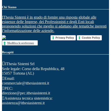
Chi Siamo
IThesia Sistemi è in grado di fornire una risposta globale alle
esigenze delle Imprese, dei Professionisti e degli Enti locali
proponendo soluzioni che meglio si adattano alle tematiche inerenti
l’informatizzazione delle aziende.
Privacy Policy
Cookie Policy
Modifica le preferenze
Recapiti
IThesia Sistemi Srl
Sede legale: Corso della Repubblica, 48
15057 Tortona (AL)
Email:
commerciale@ithesiasistemi.it
PEC:
direzione@pec.ithesiasistemi.it
Assistenza tecnica sistemistica:
assistenza@ithesiasistemi.it