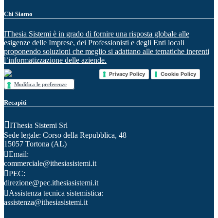
Chi Siamo
IThesia Sistemi è in grado di fornire una risposta globale alle
esigenze delle Imprese, dei Professionisti e degli Enti locali
proponendo soluzioni che meglio si adattano alle tematiche inerenti
l’informatizzazione delle aziende.
Privacy Policy
Cookie Policy
Modifica le preferenze
Recapiti
IThesia Sistemi Srl
Sede legale: Corso della Repubblica, 48
15057 Tortona (AL)
Email:
commerciale@ithesiasistemi.it
PEC:
direzione@pec.ithesiasistemi.it
Assistenza tecnica sistemistica:
assistenza@ithesiasistemi.it