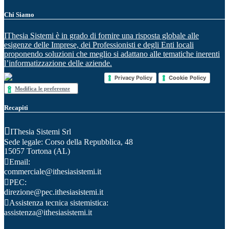
Chi Siamo
IThesia Sistemi è in grado di fornire una risposta globale alle
esigenze delle Imprese, dei Professionisti e degli Enti locali
proponendo soluzioni che meglio si adattano alle tematiche inerenti
l’informatizzazione delle aziende.
Privacy Policy
Cookie Policy
Modifica le preferenze
Recapiti
IThesia Sistemi Srl
Sede legale: Corso della Repubblica, 48
15057 Tortona (AL)
Email:
commerciale@ithesiasistemi.it
PEC:
direzione@pec.ithesiasistemi.it
Assistenza tecnica sistemistica:
assistenza@ithesiasistemi.it