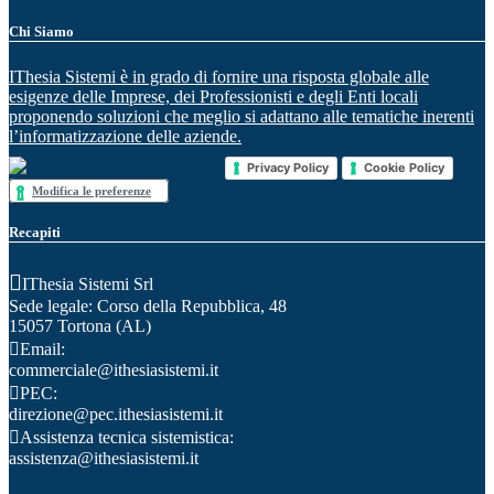
Chi Siamo
IThesia Sistemi è in grado di fornire una risposta globale alle
esigenze delle Imprese, dei Professionisti e degli Enti locali
proponendo soluzioni che meglio si adattano alle tematiche inerenti
l’informatizzazione delle aziende.
Privacy Policy
Cookie Policy
Modifica le preferenze
Recapiti
IThesia Sistemi Srl
Sede legale: Corso della Repubblica, 48
15057 Tortona (AL)
Email:
commerciale@ithesiasistemi.it
PEC:
direzione@pec.ithesiasistemi.it
Assistenza tecnica sistemistica:
assistenza@ithesiasistemi.it