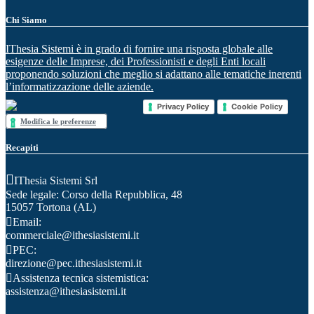
Chi Siamo
IThesia Sistemi è in grado di fornire una risposta globale alle
esigenze delle Imprese, dei Professionisti e degli Enti locali
proponendo soluzioni che meglio si adattano alle tematiche inerenti
l’informatizzazione delle aziende.
Privacy Policy
Cookie Policy
Modifica le preferenze
Recapiti
IThesia Sistemi Srl
Sede legale: Corso della Repubblica, 48
15057 Tortona (AL)
Email:
commerciale@ithesiasistemi.it
PEC:
direzione@pec.ithesiasistemi.it
Assistenza tecnica sistemistica:
assistenza@ithesiasistemi.it